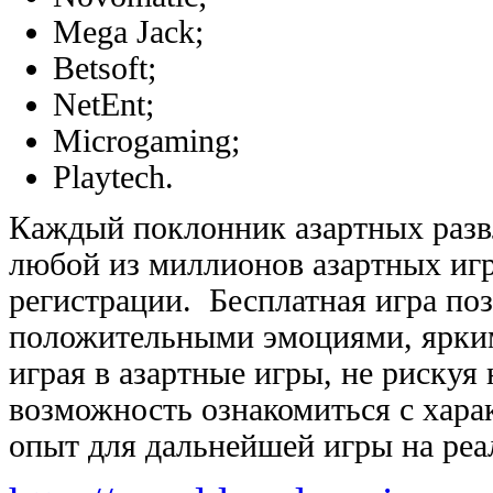
Mega Jack;
Betsoft;
NetEnt;
Microgaming;
Playtech.
Каждый поклонник азартных разв
любой из миллионов азартных игр
регистрации. Бесплатная игра по
положительными эмоциями, ярки
играя в азартные игры, не рискуя 
возможность ознакомиться с хара
опыт для дальнейшей игры на реа