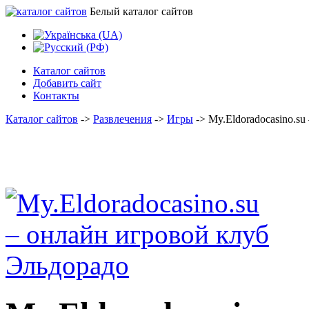
Белый каталог сайтов
Каталог сайтов
Добавить сайт
Контакты
Каталог сайтов
->
Развлечения
->
Игры
->
My.Eldoradocasino.s