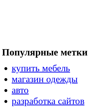
Популярные метки
купить мебель
магазин одежды
авто
разработка сайтов