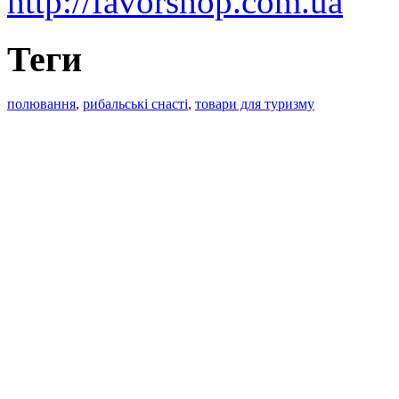
http://favorshop.com.ua
Теги
полювання
,
рибальські снасті
,
товари для туризму